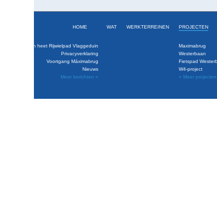
HOME
WAT
WERKTERREINEN
PROJECTEN
baan is klaar en heet Rijwielpad Vlaggeduin
Maximabrug
Privacyverklaring
Westerbaan
Voortgang Máximabrug
Fietspad Wester
Nieuws
W4-project
Meer berichten «
» Meer projecten