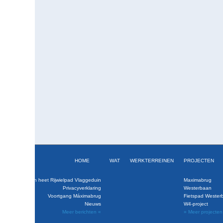
HOME
WAT
WERKTERREINEN
PROJECTEN
baan is klaar en heet Rijwielpad Vlaggeduin
Maximabrug
Privacyverklaring
Westerbaan
Voortgang Máximabrug
Fietspad Wester
Nieuws
W4-project
Meer berichten «
» Meer projecten