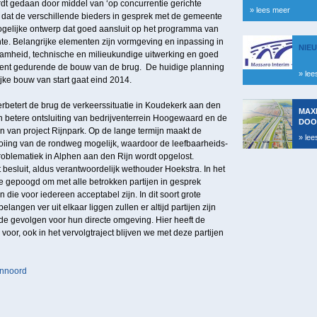
t gedaan door middel van ‘op concurrentie gerichte
» lees meer
t dat de verschillende bieders in gesprek met de gemeente
ogelijke ontwerp dat goed aansluit op het programma van
e. Belangrijke elementen zijn vormgeving en inpassing in
NIE
amheid, technische en milieukundige uitwerking en goed
t gedurende de bouw van de brug. De huidige planning
» lee
jke bouw van start gaat eind 2014.
erbetert de brug de verkeerssituatie in Koudekerk aan den
MAX
en betere ontsluiting van bedrijventerrein Hoogewaard en de
DOO
 van project Rijnpark. Op de lange termijn maakt de
» lee
iing van de rondweg mogelijk, waardoor de leefbaarheids-
oblematiek in Alphen aan den Rijn wordt opgelost.
 besluit, aldus verantwoordelijk wethouder Hoekstra. In het
e gepoogd om met alle betrokken partijen in gesprek
 die voor iedereen acceptabel zijn. In dit soort grote
elangen ver uit elkaar liggen zullen er altijd partijen zijn
t de gevolgen voor hun directe omgeving. Hier heeft de
voor, ook in het vervolgtraject blijven we met deze partijen
ennoord