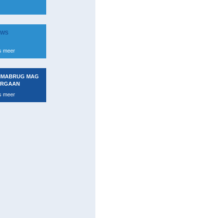
UWS
s meer
IMABRUG MAG
RGAAN
s meer