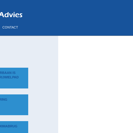
CONTACT
RBAAN IS
RIJWIELPAD
RING
XIMABRUG