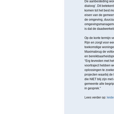
De aanbesteding word
dialoog’. Dit beteken
komen tot het best m
eisen van de gemeent
de omgeving, duurza
omgevingsmanagemen
is dat de daadwerkeli
Op de korte termijn v
Rijn en zorgt voor e
toekomstige woningen
Maximabrug de voltoo
en bereikbaarheidspr
“Erg tevreden met het
voortraject hebben w
oplossingen te zoeken
projecten waarbij de b
die NIET blij zijn me
gemeente alle begrip 
in gesprek.”
Lees verder op:
leid