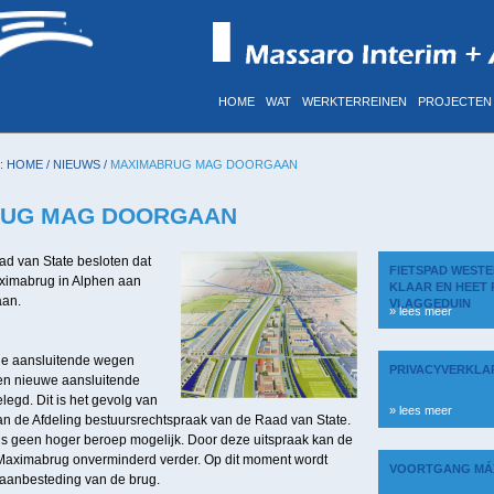
HOME
WAT
WERKTERREINEN
PROJECTEN
:
HOME
/
NIEUWS
/
MAXIMABRUG MAG DOORGAAN
UG MAG DOORGAAN
d van State besloten dat
FIETSPAD WESTE
ximabrug in Alphen aan
KLAAR EN HEET 
aan.
VLAGGEDUIN
» lees meer
e aansluitende wegen
PRIVACYVERKLA
en nieuwe aansluitende
gd. Dit is het gevolg van
» lees meer
an de Afdeling bestuursrechtspraak van de Raad van State.
is geen hoger beroep mogelijk. Door deze uitspraak kan de
 Maximabrug onverminderd verder. Op dit moment wordt
VOORTGANG MÁ
aanbesteding van de brug.